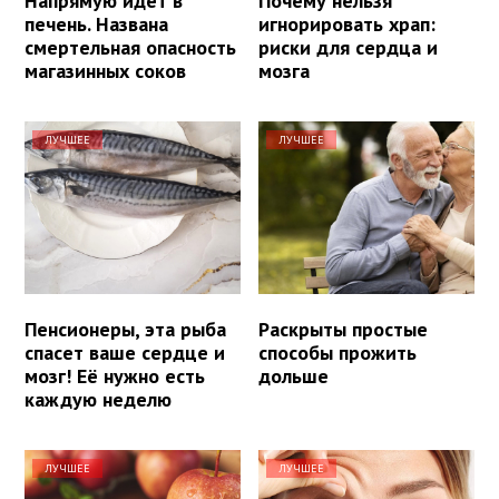
Напрямую идет в
Почему нельзя
печень. Названа
игнорировать храп:
смертельная опасность
риски для сердца и
магазинных соков
мозга
ЛУЧШЕЕ
ЛУЧШЕЕ
Пенсионеры, эта рыба
Раскрыты простые
спасет ваше сердце и
способы прожить
мозг! Её нужно есть
дольше
каждую неделю
ЛУЧШЕЕ
ЛУЧШЕЕ