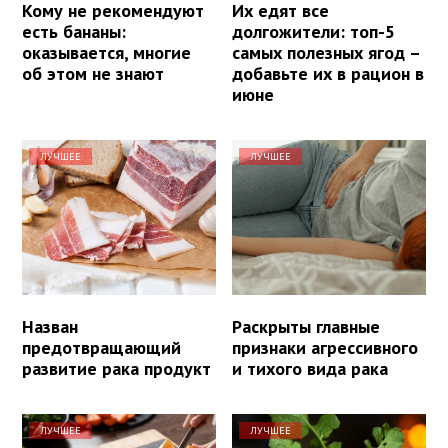
Кому не рекомендуют
Их едят все
есть бананы:
долгожители: топ-5
оказывается, многие
самых полезных ягод –
об этом не знают
добавьте их в рацион в
июне
ЛУЧШЕЕ
ЛУЧШЕЕ
Назван
Раскрыты главные
предотвращающий
признаки агрессивного
развитие рака продукт
и тихого вида рака
ЛУЧШЕЕ
ЛУЧШЕЕ