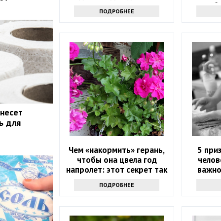
сб
ПОДРОБНЕЕ
 несет
ь для
Чем «накормить» герань,
5 при
чтобы она цвела год
челов
напролет: этот секрет так
важно
просто не выведать
ПОДРОБНЕЕ