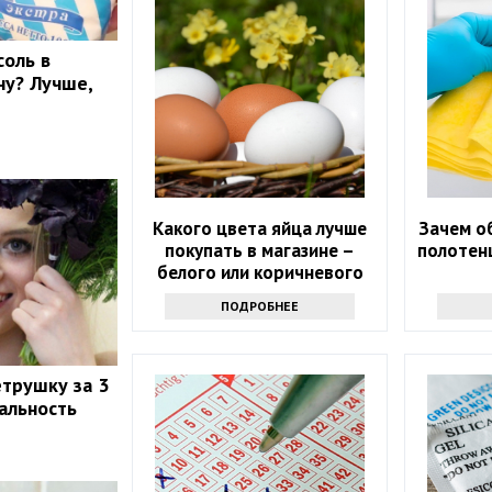
соль в
ну? Лучше,
Какого цвета яйца лучше
Зачем о
покупать в магазине –
полотенц
белого или коричневого
ПОДРОБНЕЕ
етрушку за 3
еальность