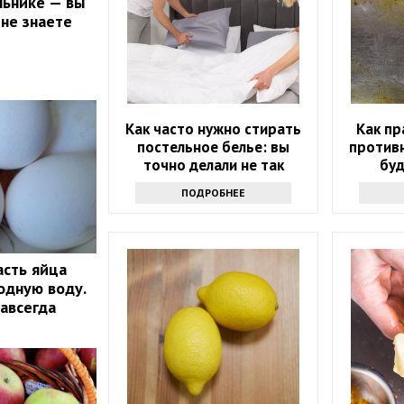
льнике — вы
 не знаете
Как часто нужно стирать
Как пр
постельное белье: вы
противн
точно делали не так
буд
ПОДРОБНЕЕ
асть яйца
одную воду.
навсегда