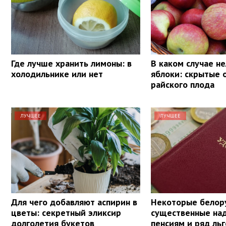
Где лучше хранить лимоны: в
В каком случае не
холодильнике или нет
яблоки: скрытые 
райского плода
ЛУЧШЕЕ
ЛУЧШЕЕ
Для чего добавляют аспирин в
Некоторые белор
цветы: секретный эликсир
существенные над
долголетия букетов
пенсиям и ряд льг