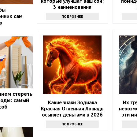
которые улучшат ваш сон:
помидо
3 наименования
обы
нник сам
ПОДРОБНЕЕ
р
нием стереть
воды: самый
Какие знаки Зодиака
Их тр
соб
Красная Огненная Лошадь
невозм
осыплет деньгами в 2026
эти ми
году: 4 баловня Судьбы
зодиака
ПОДРОБНЕЕ