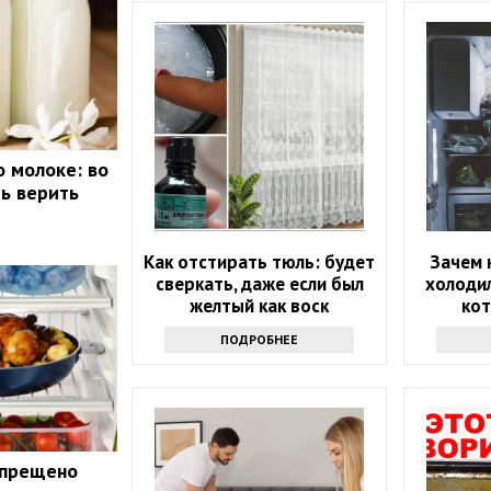
 молоке: во
ть верить
Как отстирать тюль: будет
Зачем 
сверкать, даже если был
холодил
желтый как воск
ко
ПОДРОБНЕЕ
апрещено