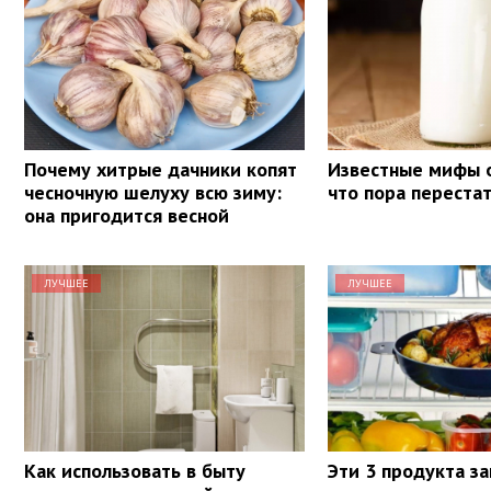
Почему хитрые дачники копят
Известные мифы о
чесночную шелуху всю зиму:
что пора переста
она пригодится весной
ЛУЧШЕЕ
ЛУЧШЕЕ
Как использовать в быту
Эти 3 продукта з