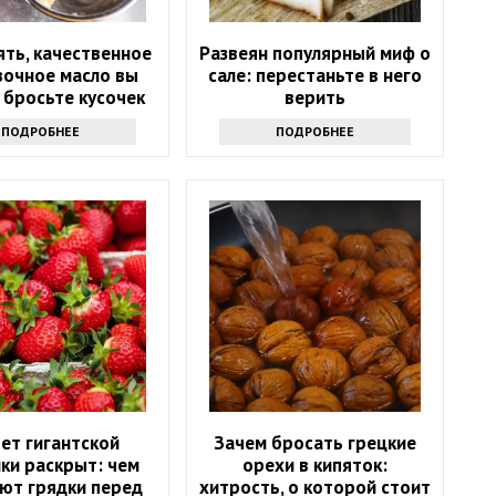
ять, качественное
Развеян популярный миф о
вочное масло вы
сале: перестаньте в него
 бросьте кусочек
верить
кта именно туда
ПОДРОБНЕЕ
ПОДРОБНЕЕ
ет гигантской
Зачем бросать грецкие
ки раскрыт: чем
орехи в кипяток:
ют грядки перед
хитрость, о которой стоит