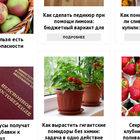
Как сделать педикюр при
Как пон
помощи лимона:
ли сли
бюджетный вариант для
купили:
дома
проду
ПОДРОБНЕЕ
льзя есть
опасности
Как вырастить гигантские
Секр
усы получат
помидоры без химии:
клубни
бавки к
задача в одно действие
полива
от